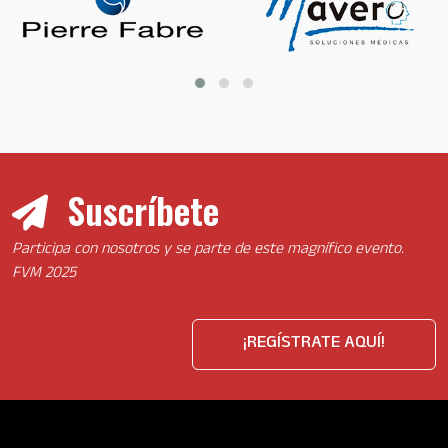
Suscríbete
Participa con nosotros y se parte de este magnífico evento.
FVM 2025
¡REGÍSTRATE AQUÍ!